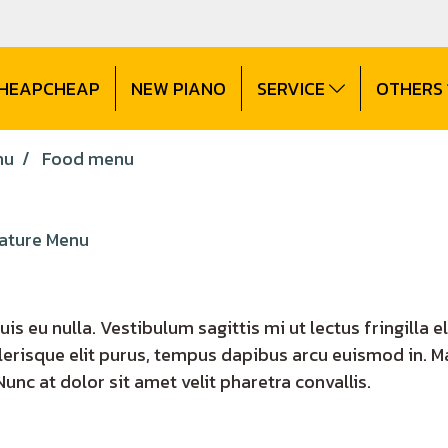
CHEAPCHEAP
NEW PIANO
SERVICE
OTHERS
nu
Food menu
ature Menu
uis eu nulla. Vestibulum sagittis mi ut lectus fringilla
lerisque elit purus, tempus dapibus arcu euismod in. 
 Nunc at dolor sit amet velit pharetra convallis.