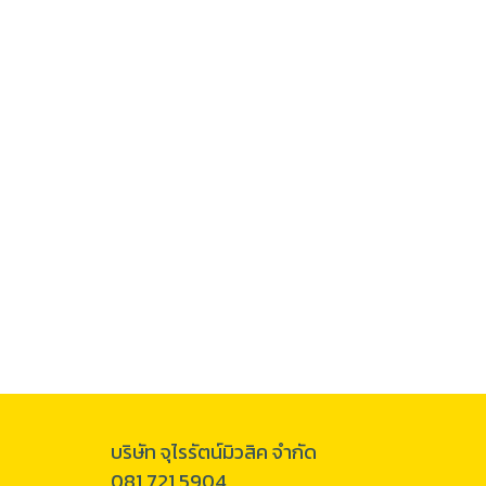
บริษัท จุไรรัตน์มิวสิค จำกัด
081 721 5904